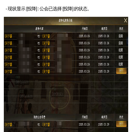
- 现状显示 [投降] : 公会已选择 [投降] 的状态。