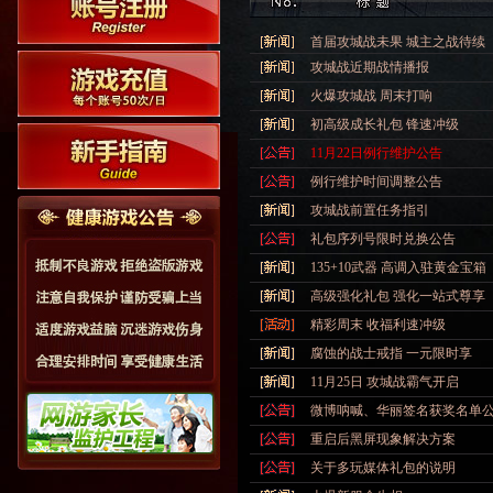
首届攻城战未果 城主之战待续
攻城战近期战情播报
火爆攻城战 周末打响
初高级成长礼包 锋速冲级
11月22日例行维护公告
例行维护时间调整公告
攻城战前置任务指引
礼包序列号限时兑换公告
135+10武器 高调入驻黄金宝箱
高级强化礼包 强化一站式尊享
精彩周末 收福利速冲级
腐蚀的战士戒指 一元限时享
11月25日 攻城战霸气开启
微博呐喊、华丽签名获奖名单
重启后黑屏现象解决方案
关于多玩媒体礼包的说明