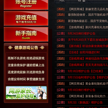
【网页商城】新赫里恩元晶礼包
最强制造物资，国庆节随机箱
新宠物&镶嵌石，国庆节宠物礼
【游戏商城】新闪亮暴轮礼包
9月24日例行维护公告
关于9月20日天下霸主攻城战异
【新功能】听说你家坐骑能升
【活动】全民玛瑙进行时
【游戏商城】神速结晶快马加
【游戏商城】贵宾无差别战斗2
9月18日维护公告【已结束】
9月15日临时维护公告【维护已
【网页商城】黄金暴轮随机箱
9月10日例行维护公告
【网页商城】新装备强化助力
9月2日《新挑战》维护公告