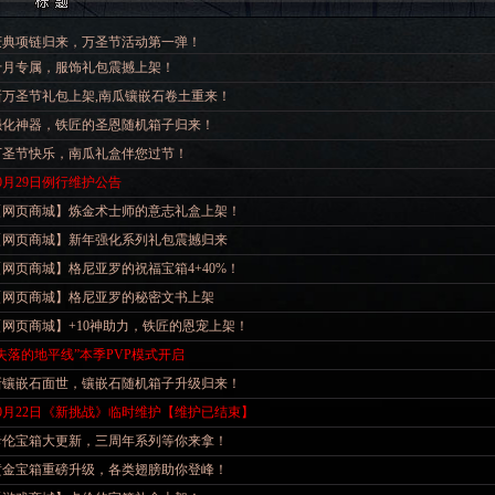
庆典项链归来，万圣节活动第一弹！
十月专属，服饰礼包震撼上架！
新万圣节礼包上架,南瓜镶嵌石卷土重来！
强化神器，铁匠的圣恩随机箱子归来！
万圣节快乐，南瓜礼盒伴您过节！
0月29日例行维护公告
【网页商城】炼金术士师的意志礼盒上架！
【网页商城】新年强化系列礼包震撼归来
【网页商城】格尼亚罗的祝福宝箱4+40%！
【网页商城】格尼亚罗的秘密文书上架
【网页商城】+10神助力，铁匠的恩宠上架！
“失落的地平线”本季PVP模式开启
新镶嵌石面世，镶嵌石随机箱子升级归来！
10月22日《新挑战》临时维护【维护已结束】
卡伦宝箱大更新，三周年系列等你来拿！
黄金宝箱重磅升级，各类翅膀助你登峰！