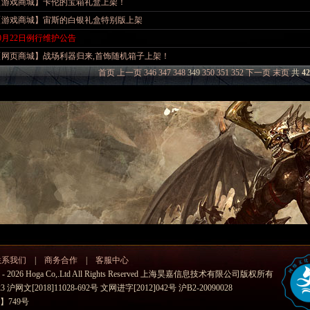
【游戏商城】卡伦的宝箱礼盒上架！
【游戏商城】宙斯的白银礼盒特别版上架
0月22日例行维护公告
【网页商城】战场利器归来,首饰随机箱子上架！
首页
上一页
346
347
348
349
350
351
352
下一页
末页
共
42
联系我们
|
商务合作
|
客服中心
009 - 2026 Hoga Co,.Ltd All Rights Reserved 上海昊嘉信息技术有限公司版权所有
3 沪网文[2018]11028-692号 文网进字[2012]042号 沪B2-20090028
】749号