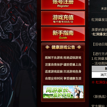
来源:
红洞爆发
亲爱的新
红洞爆发
“
【活动日期】
【进行方
1.红洞爆
- 活动期
※ 红洞仅
《新挑战》
官方网站