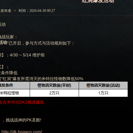
红洞爆发活动
发布者 > 时间：2026-04-30 09:27
活动
挑战玩家：
活动
”已开启，参与方式与活动规则如下：
：4/30 ~ 5/14 维护前
式】：
发条件降低
间“红洞”爆发所需消灭的米特拉怪物数降低50%
会在米特拉DK1频道爆发。
，挑战战神的PK圣殿!
http://dk.hogacn.com/
：