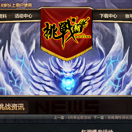
原画
修
上一篇：
4月幸运星活动
下一篇：
坐骑属性强化