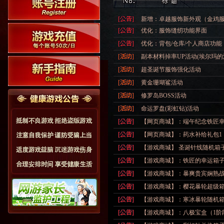
新增：卓越服饰新外观（金鸡
优化：服饰缝纫功能界面
优化：背包/仓库/个人商店功能
副本材料掉率UP活动(埃尔玛的
超圣诞节服饰强化活动
黄金珊瑚鲨活动
修罗岛BOSS活动
命运罗盘(彩虹钻)活动
【网页商城】：端午纪念铁匠
【网页商城】：药水补给礼包1
【游戏商城】 圣诞针线随机箱
【游戏商城】：铁匠的幸运箱
【游戏商城】：暴爽贵宾娴熟战
【游戏商城】：樱花暴轮超级
【游戏商城】：寒冰暴轮随机
【游戏商城】：八极宝盒（1阶