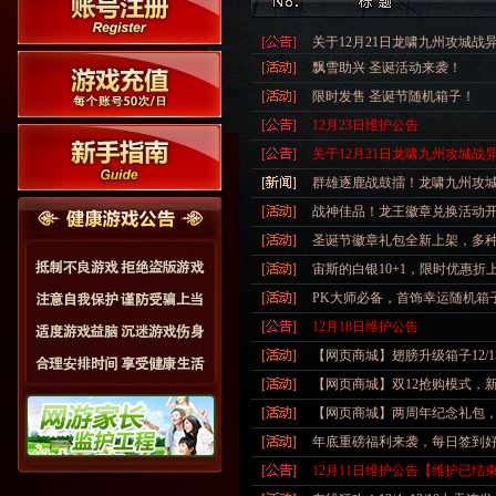
关于12月21日龙啸九州攻城
飘雪助兴 圣诞活动来袭！
限时发售 圣诞节随机箱子！
12月23日维护公告
关于12月21日龙啸九州攻城战
群雄逐鹿战鼓擂！龙啸九州攻
战神佳品！龙王徽章兑换活动
圣诞节徽章礼包全新上架，多
宙斯的白银10+1，限时优惠折
PK大师必备，首饰幸运随机箱
12月18日维护公告
【网页商城】翅膀升级箱子12/
【网页商城】双12抢购模式，
【网页商城】两周年纪念礼包
年底重磅福利来袭，每日签到
12月11日维护公告【维护已结