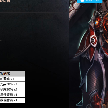
放公告
束。