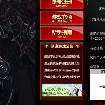
来源:
《古荒漠
亲爱的新
于<202
活动链接
感谢广大
幸运奖：
※ 信息统