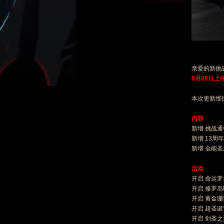
亲爱的新挑
8
月
28
日上午
本次更新维
内容
新增 挑战通
新增 13周
新增 全能圣
活动
开启 命运
开启 修罗岛
开启 黄金
开启 超圣
开启 剑圣之