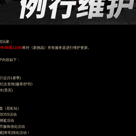
战玩家：
9:00至13
:00
将对《新挑战》所有服务器进行维护更新。
护内容如下：
行证(S1赛季)
年纪念首饰(徽章/护符)
水(贵宾)
罗盘（彩虹钻）
BOSS活动
珊瑚鲨活动
诞节服饰强化活动
翼[将军]强化活动！