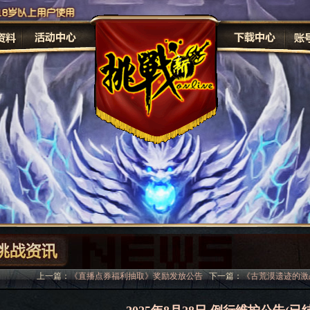
原画
修
上一篇：
《直播点券福利抽取》奖励发放公告
下一篇：
《古荒漠遗迹的激