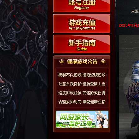
来源:
202
5
年
8
月