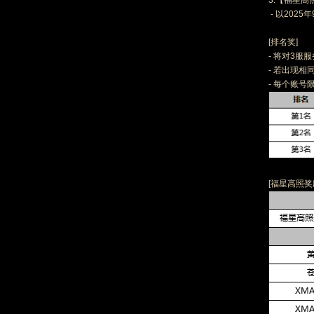
3.【福星
- 以20
[排名奖]
- 将对3
- 若出现
- 每个账号
[福星高照奖