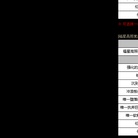
※ 可选择
[福星高照奖