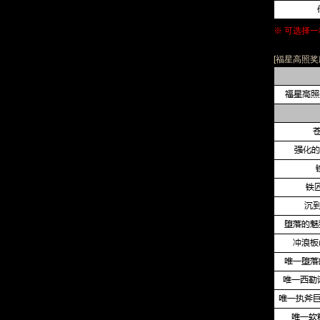
※ 可选择
[福星高照奖