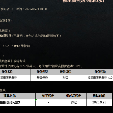
福星高照活动(限3服)
发布者 > 时间：2025-08-21 10:00
(限3服)
战玩家：
(限3服)
”已开启，参与方式与活动规则如下：
8/21 ~ 9/18 维护前
】：
高照罗盘券】获得方式
可通过平静河谷NPC:筋斗云，每天领取“福星高照罗盘券”10个。
盘券]