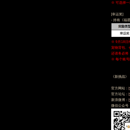
※ 可选择
[幸运奖]
- 持有《福
※ 9月1
宠物背包、
还请务必将
※ 每个账
《新挑战》
官方网站：
官方论坛：
新浪微博：
微信公众号