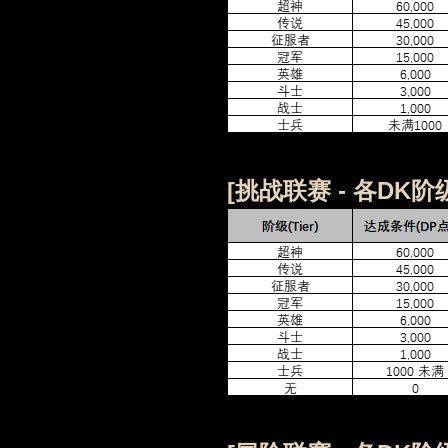
[
挑战联赛 -
各
DK阶