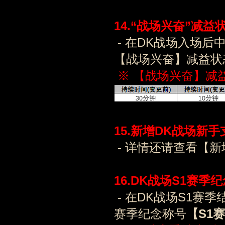
1
4
.
“
战场兴奋”减益
- 在DK战场入场
【战场兴奋】减益状
※ 【战场兴奋】减
1
5
.
新增DK战场新手
- 详情还请查看【
16.DK战场S1赛季
- 在DK战场S1赛
赛季纪念称号
【S1