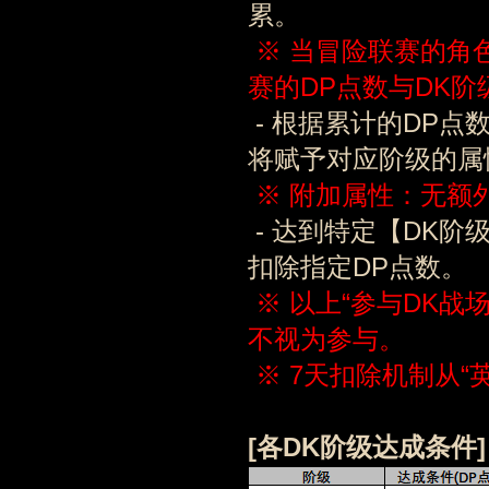
累。
※ 当冒险联赛的角
赛的DP点数与DK
- 根据累计的DP点
将赋予对应阶级的属
※ 附加属性：无额
- 达到特定【DK阶
扣除指定DP点数。
※ 以上“参与DK战
不视为参与。
※ 7天扣除机制从“
[各
DK阶级
达成条件]