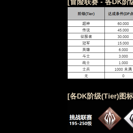
[
冒险联赛 -
各
DK阶
[各DK阶级(Tier)图标