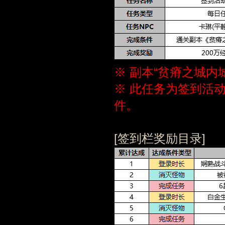
※ 副本“贫瘠之城内
※ 此任务为签到活
件。
[签到栏奖励目录]