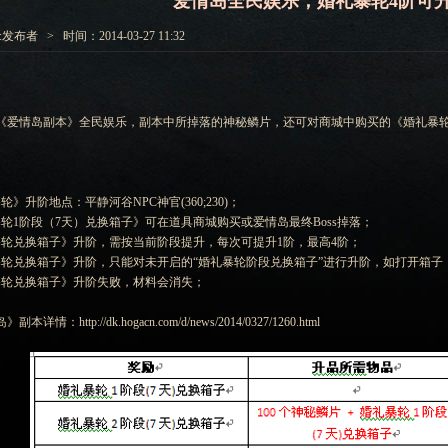
爱情岛全民娱乐，婚礼暴轮4阶可
发布者 > 时间：2014-03-27 11:32
《爱情岛副本》全民娱乐，副本中所掉落的神秘鳞片，还可对商城中购买的《婚礼暴轮
轮》升阶地点：平静河谷NPC神官(360;230)；
暴轮1阶段（7天）兑换箱子》可在道具商城购买或爱情岛最终Boss掉落；
暴轮兑换箱子》升阶，需按当前阶段提升，每次可提升1阶，最高4阶；
暴轮兑换箱子》升阶，只能对未开启的“婚礼暴轮阶段兑换箱子”进行升阶，如打开箱子
暴轮兑换箱子》升阶失败，材料会消失；
详情：http://dk.hogacn.com/d/news/2014/0327/1260.html